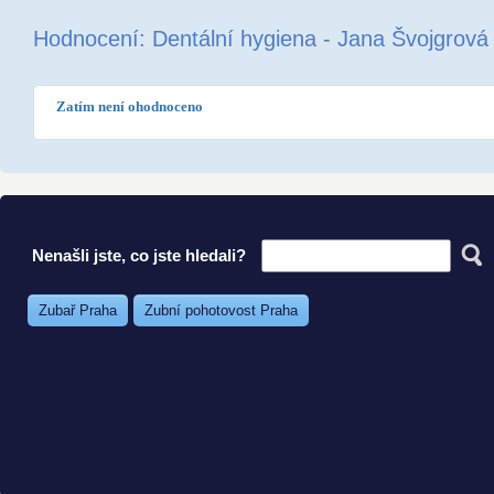
Hodnocení: Dentální hygiena - Jana Švojgrová
Zatím není ohodnoceno
Nenašli jste, co jste hledali?
Zubař Praha
Zubní pohotovost Praha