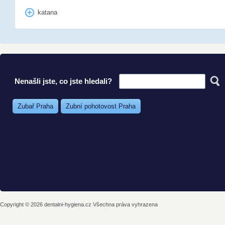
katana
Nenašli jste, co jste hledali?
Zubař Praha
Zubní pohotovost Praha
Copyright © 2026 dentalni-hygiena.cz Všechna práva vyhrazena