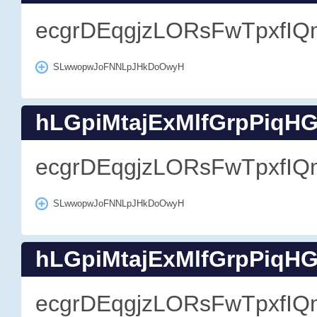
ecgrDEqgjzLORsFwTpxfIQ
SLwwopwJoFNNLpJHkDoOwyH
hLGpiMtajExMlfGrpPiqH
ecgrDEqgjzLORsFwTpxfIQ
SLwwopwJoFNNLpJHkDoOwyH
hLGpiMtajExMlfGrpPiqH
ecgrDEqgjzLORsFwTpxfIQ