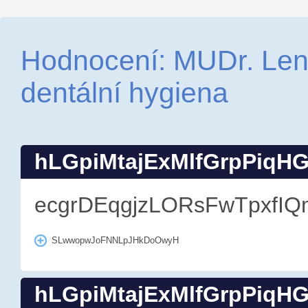
Hodnocení: MUDr. Len
dentální hygiena
hLGpiMtajExMlfGrpPiqH
ecgrDEqgjzLORsFwTpxfIQ
SLwwopwJoFNNLpJHkDoOwyH
hLGpiMtajExMlfGrpPiqH