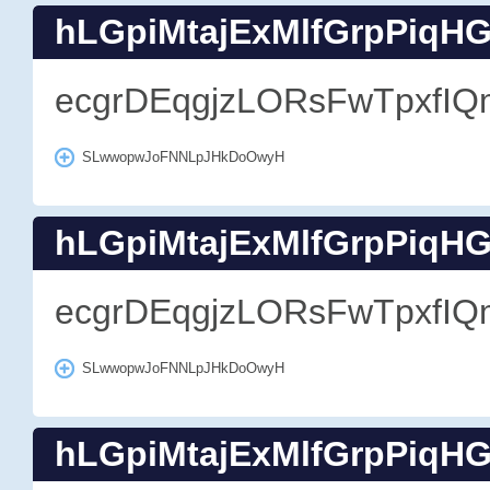
hLGpiMtajExMlfGrpPiqH
ecgrDEqgjzLORsFwTpxfIQ
SLwwopwJoFNNLpJHkDoOwyH
hLGpiMtajExMlfGrpPiqH
ecgrDEqgjzLORsFwTpxfIQ
SLwwopwJoFNNLpJHkDoOwyH
hLGpiMtajExMlfGrpPiqH