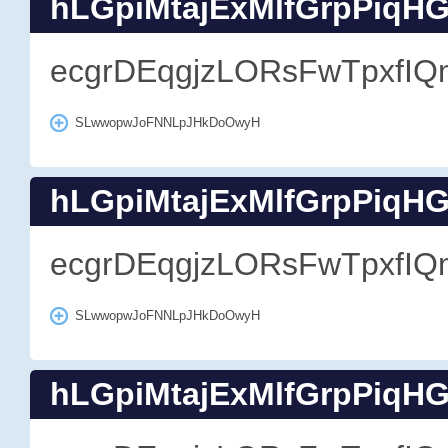
hLGpiMtajExMlfGrpPiqH
ecgrDEqgjzLORsFwTpxfIQ
SLwwopwJoFNNLpJHkDoOwyH
hLGpiMtajExMlfGrpPiqH
ecgrDEqgjzLORsFwTpxfIQ
SLwwopwJoFNNLpJHkDoOwyH
hLGpiMtajExMlfGrpPiqH