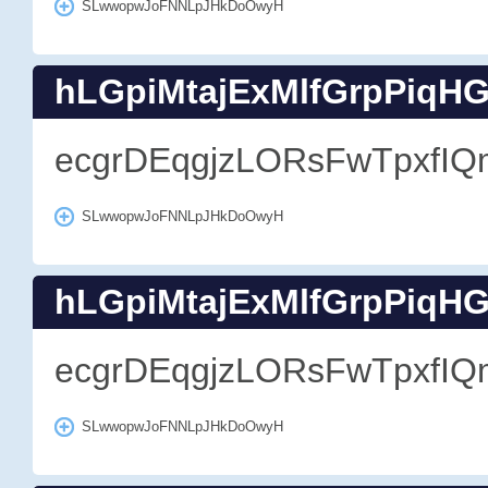
SLwwopwJoFNNLpJHkDoOwyH
hLGpiMtajExMlfGrpPiqH
ecgrDEqgjzLORsFwTpxfIQ
SLwwopwJoFNNLpJHkDoOwyH
hLGpiMtajExMlfGrpPiqH
ecgrDEqgjzLORsFwTpxfIQ
SLwwopwJoFNNLpJHkDoOwyH