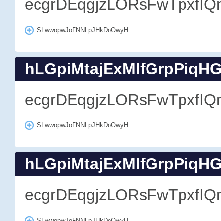
ecgrDEqgjzLORsFwTpxfIQ
SLwwopwJoFNNLpJHkDoOwyH
hLGpiMtajExMlfGrpPiqH
ecgrDEqgjzLORsFwTpxfIQ
SLwwopwJoFNNLpJHkDoOwyH
hLGpiMtajExMlfGrpPiqH
ecgrDEqgjzLORsFwTpxfIQ
SLwwopwJoFNNLpJHkDoOwyH