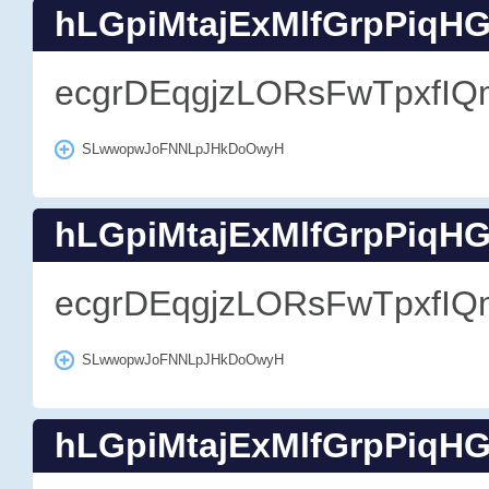
hLGpiMtajExMlfGrpPiqH
ecgrDEqgjzLORsFwTpxfIQ
SLwwopwJoFNNLpJHkDoOwyH
hLGpiMtajExMlfGrpPiqH
ecgrDEqgjzLORsFwTpxfIQ
SLwwopwJoFNNLpJHkDoOwyH
hLGpiMtajExMlfGrpPiqH