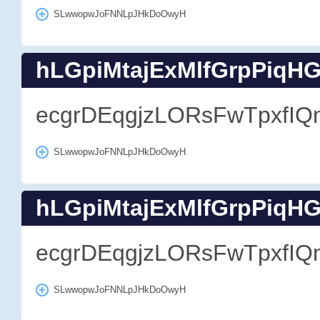
SLwwopwJoFNNLpJHkDoOwyH
hLGpiMtajExMlfGrpPiqH
ecgrDEqgjzLORsFwTpxfIQ
SLwwopwJoFNNLpJHkDoOwyH
hLGpiMtajExMlfGrpPiqH
ecgrDEqgjzLORsFwTpxfIQ
SLwwopwJoFNNLpJHkDoOwyH