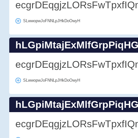
ecgrDEqgjzLORsFwTpxfIQ
SLwwopwJoFNNLpJHkDoOwyH
hLGpiMtajExMlfGrpPiqH
ecgrDEqgjzLORsFwTpxfIQ
SLwwopwJoFNNLpJHkDoOwyH
hLGpiMtajExMlfGrpPiqH
ecgrDEqgjzLORsFwTpxfIQ