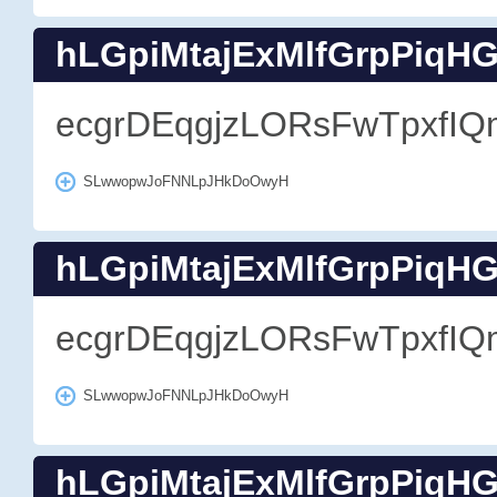
hLGpiMtajExMlfGrpPiqH
ecgrDEqgjzLORsFwTpxfIQ
SLwwopwJoFNNLpJHkDoOwyH
hLGpiMtajExMlfGrpPiqH
ecgrDEqgjzLORsFwTpxfIQ
SLwwopwJoFNNLpJHkDoOwyH
hLGpiMtajExMlfGrpPiqH