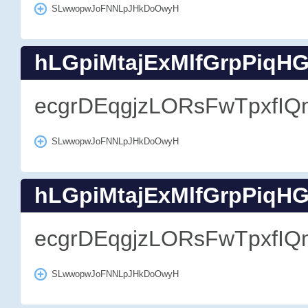
SLwwopwJoFNNLpJHkDoOwyH
hLGpiMtajExMlfGrpPiqH
ecgrDEqgjzLORsFwTpxfIQ
SLwwopwJoFNNLpJHkDoOwyH
hLGpiMtajExMlfGrpPiqH
ecgrDEqgjzLORsFwTpxfIQ
SLwwopwJoFNNLpJHkDoOwyH