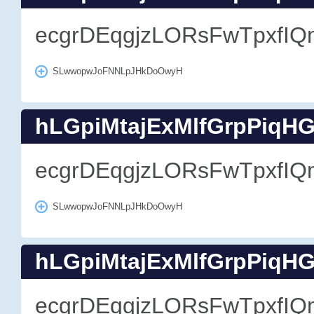
ecgrDEqgjzLORsFwTpxfIQ
SLwwopwJoFNNLpJHkDoOwyH
hLGpiMtajExMlfGrpPiqH
ecgrDEqgjzLORsFwTpxfIQ
SLwwopwJoFNNLpJHkDoOwyH
hLGpiMtajExMlfGrpPiqH
ecgrDEqgjzLORsFwTpxfIQ