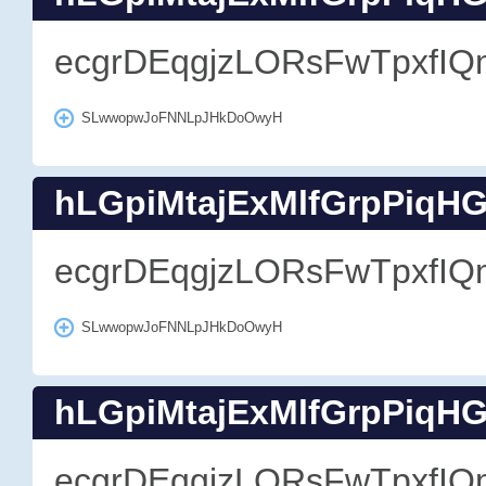
ecgrDEqgjzLORsFwTpxfIQ
SLwwopwJoFNNLpJHkDoOwyH
hLGpiMtajExMlfGrpPiqH
ecgrDEqgjzLORsFwTpxfIQ
SLwwopwJoFNNLpJHkDoOwyH
hLGpiMtajExMlfGrpPiqH
ecgrDEqgjzLORsFwTpxfIQ