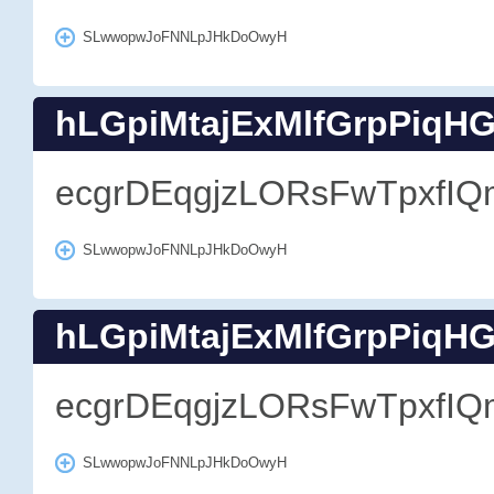
SLwwopwJoFNNLpJHkDoOwyH
hLGpiMtajExMlfGrpPiqH
ecgrDEqgjzLORsFwTpxfIQ
SLwwopwJoFNNLpJHkDoOwyH
hLGpiMtajExMlfGrpPiqH
ecgrDEqgjzLORsFwTpxfIQ
SLwwopwJoFNNLpJHkDoOwyH