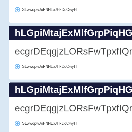
SLwwopwJoFNNLpJHkDoOwyH
hLGpiMtajExMlfGrpPiqH
ecgrDEqgjzLORsFwTpxfIQ
SLwwopwJoFNNLpJHkDoOwyH
hLGpiMtajExMlfGrpPiqH
ecgrDEqgjzLORsFwTpxfIQ
SLwwopwJoFNNLpJHkDoOwyH