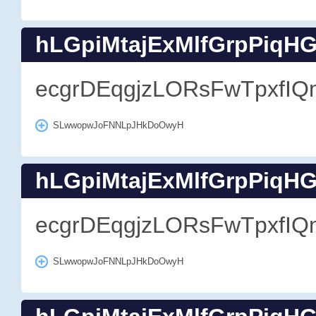
hLGpiMtajExMlfGrpPiqH
ecgrDEqgjzLORsFwTpxfIQ
SLwwopwJoFNNLpJHkDoOwyH
hLGpiMtajExMlfGrpPiqH
ecgrDEqgjzLORsFwTpxfIQ
SLwwopwJoFNNLpJHkDoOwyH