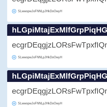
SLwwopwJoFNNLpJHkDoOwyH
hLGpiMtajExMlfGrpPiqH
ecgrDEqgjzLORsFwTpxfIQ
SLwwopwJoFNNLpJHkDoOwyH
hLGpiMtajExMlfGrpPiqH
ecgrDEqgjzLORsFwTpxfIQ
SLwwopwJoFNNLpJHkDoOwyH