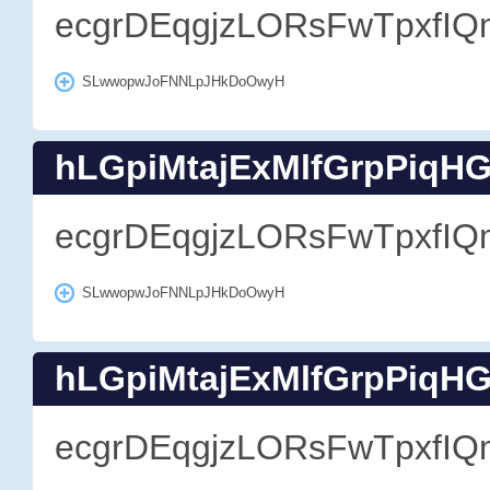
ecgrDEqgjzLORsFwTpxfIQ
SLwwopwJoFNNLpJHkDoOwyH
hLGpiMtajExMlfGrpPiqH
ecgrDEqgjzLORsFwTpxfIQ
SLwwopwJoFNNLpJHkDoOwyH
hLGpiMtajExMlfGrpPiqH
ecgrDEqgjzLORsFwTpxfIQ