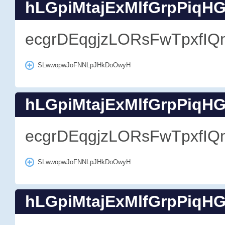
hLGpiMtajExMlfGrpPiqH
ecgrDEqgjzLORsFwTpxfIQ
SLwwopwJoFNNLpJHkDoOwyH
hLGpiMtajExMlfGrpPiqH
ecgrDEqgjzLORsFwTpxfIQ
SLwwopwJoFNNLpJHkDoOwyH
hLGpiMtajExMlfGrpPiqH