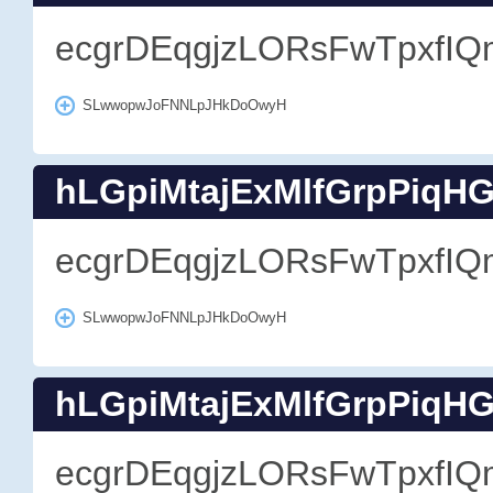
ecgrDEqgjzLORsFwTpxfIQ
SLwwopwJoFNNLpJHkDoOwyH
hLGpiMtajExMlfGrpPiqH
ecgrDEqgjzLORsFwTpxfIQ
SLwwopwJoFNNLpJHkDoOwyH
hLGpiMtajExMlfGrpPiqH
ecgrDEqgjzLORsFwTpxfIQ