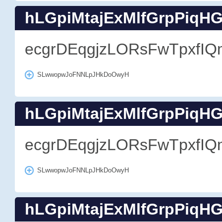
hLGpiMtajExMlfGrpPiqH
ecgrDEqgjzLORsFwTpxfIQ
SLwwopwJoFNNLpJHkDoOwyH
hLGpiMtajExMlfGrpPiqH
ecgrDEqgjzLORsFwTpxfIQ
SLwwopwJoFNNLpJHkDoOwyH
hLGpiMtajExMlfGrpPiqH