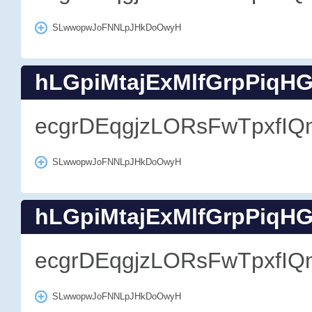
SLwwopwJoFNNLpJHkDoOwyH
hLGpiMtajExMlfGrpPiqH
ecgrDEqgjzLORsFwTpxfIQ
SLwwopwJoFNNLpJHkDoOwyH
hLGpiMtajExMlfGrpPiqH
ecgrDEqgjzLORsFwTpxfIQ
SLwwopwJoFNNLpJHkDoOwyH