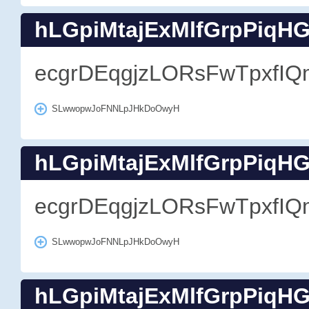
hLGpiMtajExMlfGrpPiqH
ecgrDEqgjzLORsFwTpxfIQ
SLwwopwJoFNNLpJHkDoOwyH
hLGpiMtajExMlfGrpPiqH
ecgrDEqgjzLORsFwTpxfIQ
SLwwopwJoFNNLpJHkDoOwyH
hLGpiMtajExMlfGrpPiqH