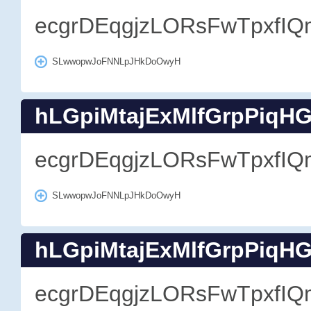
ecgrDEqgjzLORsFwTpxfIQ
SLwwopwJoFNNLpJHkDoOwyH
hLGpiMtajExMlfGrpPiqH
ecgrDEqgjzLORsFwTpxfIQ
SLwwopwJoFNNLpJHkDoOwyH
hLGpiMtajExMlfGrpPiqH
ecgrDEqgjzLORsFwTpxfIQ