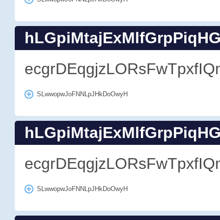
hLGpiMtajExMlfGrpPiqH
ecgrDEqgjzLORsFwTpxfIQ
SLwwopwJoFNNLpJHkDoOwyH
hLGpiMtajExMlfGrpPiqH
ecgrDEqgjzLORsFwTpxfIQ
SLwwopwJoFNNLpJHkDoOwyH