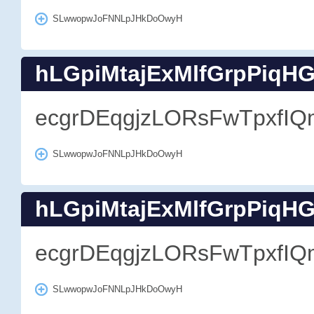
SLwwopwJoFNNLpJHkDoOwyH
hLGpiMtajExMlfGrpPiqH
ecgrDEqgjzLORsFwTpxfIQ
SLwwopwJoFNNLpJHkDoOwyH
hLGpiMtajExMlfGrpPiqH
ecgrDEqgjzLORsFwTpxfIQ
SLwwopwJoFNNLpJHkDoOwyH