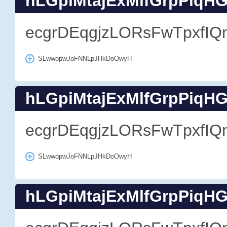
hLGpiMtajExMlfGrpPiqH
ecgrDEqgjzLORsFwTpxfIQ
SLwwopwJoFNNLpJHkDoOwyH
hLGpiMtajExMlfGrpPiqH
ecgrDEqgjzLORsFwTpxfIQ
SLwwopwJoFNNLpJHkDoOwyH
hLGpiMtajExMlfGrpPiqH