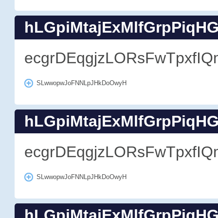
hLGpiMtajExMlfGrpPiqH
ecgrDEqgjzLORsFwTpxfIQ
SLwwopwJoFNNLpJHkDoOwyH
hLGpiMtajExMlfGrpPiqH
ecgrDEqgjzLORsFwTpxfIQ
SLwwopwJoFNNLpJHkDoOwyH
hLGpiMtajExMlfGrpPiqH