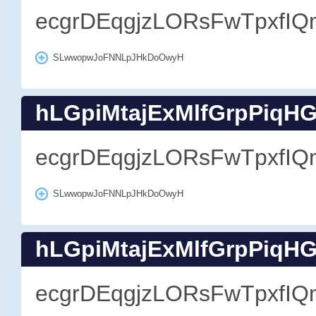
ecgrDEqgjzLORsFwTpxfIQ
SLwwopwJoFNNLpJHkDoOwyH
hLGpiMtajExMlfGrpPiqH
ecgrDEqgjzLORsFwTpxfIQ
SLwwopwJoFNNLpJHkDoOwyH
hLGpiMtajExMlfGrpPiqH
ecgrDEqgjzLORsFwTpxfIQ