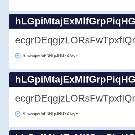
hLGpiMtajExMlfGrpPiqH
ecgrDEqgjzLORsFwTpxfIQ
SLwwopwJoFNNLpJHkDoOwyH
hLGpiMtajExMlfGrpPiqH
ecgrDEqgjzLORsFwTpxfIQ
SLwwopwJoFNNLpJHkDoOwyH