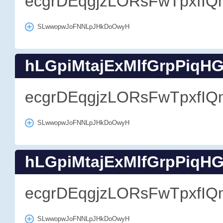
ecgrDEqgjzLORsFwTpxfIQ
SLwwopwJoFNNLpJHkDoOwyH
hLGpiMtajExMlfGrpPiqH
ecgrDEqgjzLORsFwTpxfIQ
SLwwopwJoFNNLpJHkDoOwyH
hLGpiMtajExMlfGrpPiqH
ecgrDEqgjzLORsFwTpxfIQ
SLwwopwJoFNNLpJHkDoOwyH