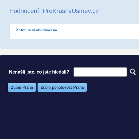
Hodnocení: ProKrasnyUsmev.cz
Zatím není ohodnoceno
Nenašli jste, co jste hledali?
Zubař Praha
Zubní pohotovost Praha