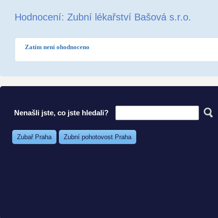
Hodnocení: Zubní lékařství Bašová s.r.o.
Zatím není ohodnoceno
Nenašli jste, co jste hledali?
Zubař Praha
Zubní pohotovost Praha